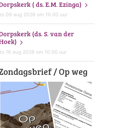
Dorpskerk ( ds. E.M. Ezinga)
zo 09 aug 2026 om 10.00 uur
Dorpskerk (ds. S. van der
Hoek)
zo 16 aug 2026 om 10.00 uur
Zondagsbrief / Op weg