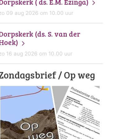
Dorpskerk ( ds. E.M. Ezinga)
zo 09 aug 2026 om 10.00 uur
Dorpskerk (ds. S. van der
Hoek)
zo 16 aug 2026 om 10.00 uur
Zondagsbrief / Op weg