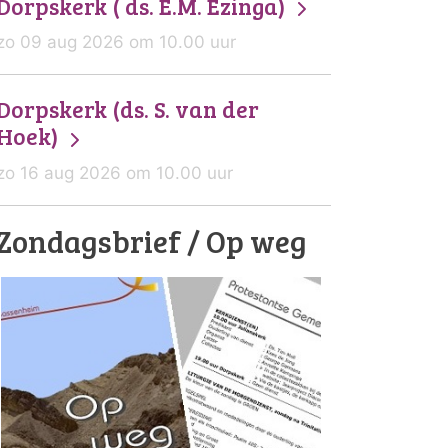
Dorpskerk ( ds. E.M. Ezinga)
zo 09 aug 2026 om 10.00 uur
Dorpskerk (ds. S. van der
Hoek)
zo 16 aug 2026 om 10.00 uur
Zondagsbrief / Op weg