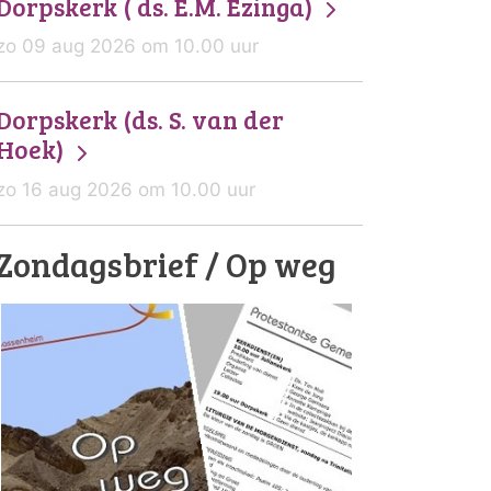
Dorpskerk ( ds. E.M. Ezinga)
zo 09 aug 2026 om 10.00 uur
Dorpskerk (ds. S. van der
Hoek)
zo 16 aug 2026 om 10.00 uur
Zondagsbrief / Op weg