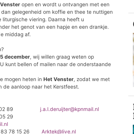
 Venster
open en wordt u ontvangen met een
er dan gelegenheid om koffie en thee te nuttigen
liturgische viering. Daarna heeft u
nder het genot van een hapje en een drankje.
de middag af.
en?
5 december
, wij willen graag weten op
 kunt bellen of mailen naar de onderstaande
te mogen heten in
Het Venster
, zodat we met
 de aanloop naar het Kerstfeest.
l. 21 02 89
j.a.l.deruijter@kpnmail.nl
l. 23 05 29
l.nl
06 83 78 15 26
Arktek@live.nl