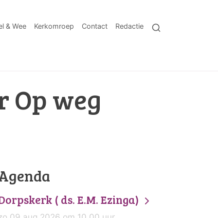
l & Wee
Kerkomroep
Contact
Redactie
or Op weg
Agenda
Dorpskerk ( ds. E.M. Ezinga)
zo 09 aug 2026 om 10.00 uur