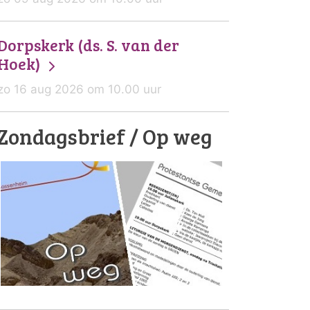
Dorpskerk (ds. S. van der
Hoek)
zo 16 aug 2026 om 10.00 uur
Zondagsbrief / Op weg