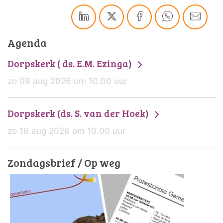
Agenda
Dorpskerk ( ds. E.M. Ezinga)
zo 09 aug 2026 om 10.00 uur
Dorpskerk (ds. S. van der Hoek)
zo 16 aug 2026 om 10.00 uur
Zondagsbrief / Op weg