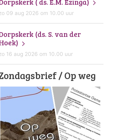
Dorpskerk ( ds. E.M. Ezinga)
zo 09 aug 2026 om 10.00 uur
Dorpskerk (ds. S. van der
Hoek)
zo 16 aug 2026 om 10.00 uur
Zondagsbrief / Op weg