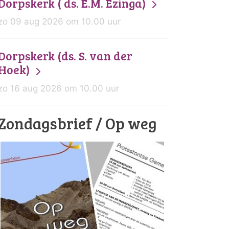
Dorpskerk ( ds. E.M. Ezinga)
zo 09 aug 2026 om 10.00 uur
Dorpskerk (ds. S. van der
Hoek)
zo 16 aug 2026 om 10.00 uur
Zondagsbrief / Op weg